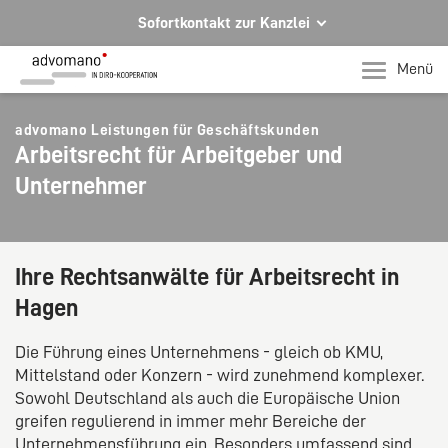
Sofortkontakt zur Kanzlei
Ihre Rechtsberatung in Hagen und Iserlohn
Menü
Ihr direkter Kontakt zu uns
advomano Leistungen für Geschäftskunden
Telefon Hagen
Arbeitsrecht für Arbeitgeber und
+49 2331 91599-0
Unternehmer
Telefon Iserlohn
T +49 2371 78971-0
Per E-Mail für Sie da.
Ihre Rechtsanwälte für Arbeitsrecht in
mail@advomano.de
Hagen
Die Führung eines Unternehmens - gleich ob KMU,
Mittelstand oder Konzern - wird zunehmend komplexer.
Sowohl Deutschland als auch die Europäische Union
greifen regulierend in immer mehr Bereiche der
Unternehmensführung ein. Besonders umfassend sind