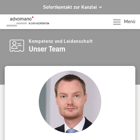
Sofortkontakt zur Kanzlei
Ihre Rechtsberatung in Hagen und Iserlohn
Menü
Ihr direkter Kontakt zu uns
Telefon Hagen
Kompetenz und Leidenschaft
Unser Team
+49 2331 91599-0
Telefon Iserlohn
T +49 2371 78971-0
Per E-Mail für Sie da.
mail@advomano.de