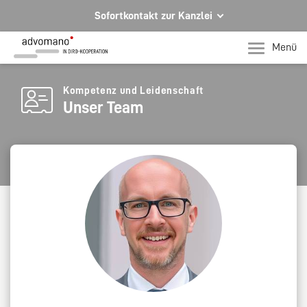
Sofortkontakt zur Kanzlei
Ihre Rechtsberatung in Hagen und Iserlohn
Menü
Ihr direkter Kontakt zu uns
Telefon Hagen
Kompetenz und Leidenschaft
Unser Team
+49 2331 91599-0
Telefon Iserlohn
T +49 2371 78971-0
Per E-Mail für Sie da.
mail@advomano.de