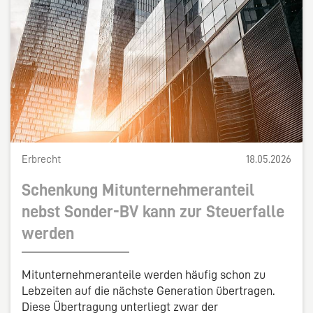
Erbrecht hinzugezogen werden, um eine
der Auszahlung aus der Erbengemeinschaft ist eine
einvernehmliche Lösung zu finden.
klare Regelung und Dokumentation ratsam, um
Streitigkeiten zu vermeiden.
Erbrecht
18.05.2026
Schenkung Mitunternehmeranteil
nebst Sonder-BV kann zur Steuerfalle
werden
Mitunternehmeranteile werden häufig schon zu
Lebzeiten auf die nächste Generation übertragen.
Diese Übertragung unterliegt zwar der