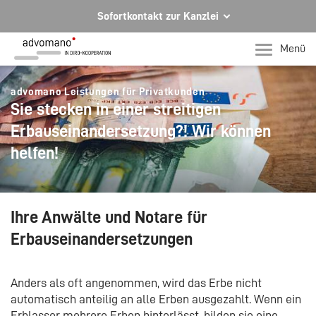
Sofortkontakt zur Kanzlei
Ihre Rechtsberatung in Hagen und Iserlohn
Menü
Ihr direkter Kontakt zu uns
advomano Leistungen für Privatkunden
Telefon Hagen
Sie stecken in einer streitigen
+49 2331 91599-0
Erbauseinandersetzung?! Wir können
Telefon Iserlohn
helfen!
T +49 2371 78971-0
Per E-Mail für Sie da.
mail@advomano.de
Ihre Anwälte und Notare für
Erbauseinandersetzungen
Anders als oft angenommen, wird das Erbe nicht
automatisch anteilig an alle Erben ausgezahlt. Wenn ein
Erblasser mehrere Erben hinterlässt, bilden sie eine