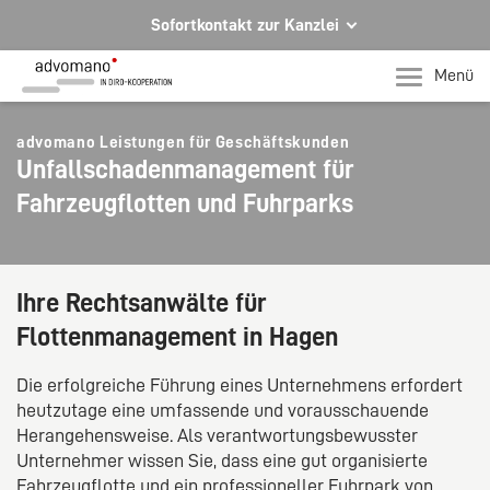
Sofortkontakt zur Kanzlei
Ihre Rechtsberatung in Hagen und Iserlohn
Menü
Ihr direkter Kontakt zu uns
advomano Leistungen für Geschäftskunden
Telefon Hagen
Unfallschadenmanagement für
+49 2331 91599-0
Fahrzeugflotten und Fuhrparks
Telefon Iserlohn
T +49 2371 78971-0
Per E-Mail für Sie da.
Ihre Rechtsanwälte für
mail@advomano.de
Flottenmanagement in Hagen
Die erfolgreiche Führung eines Unternehmens erfordert
heutzutage eine umfassende und vorausschauende
Herangehensweise. Als verantwortungsbewusster
Unternehmer wissen Sie, dass eine gut organisierte
Fahrzeugflotte und ein professioneller Fuhrpark von