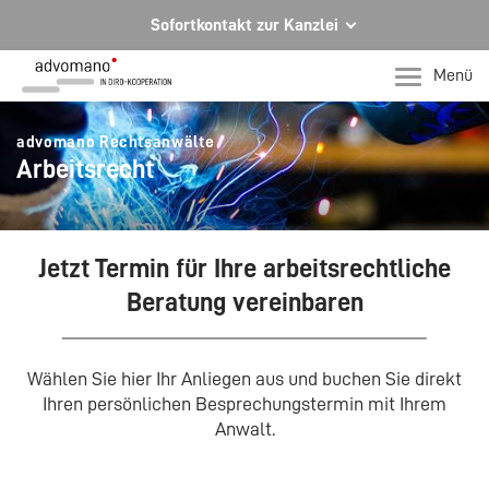
Sofortkontakt zur Kanzlei
Ihre Rechtsberatung in Hagen und Iserlohn
Menü
Ihr direkter Kontakt zu uns
advomano Rechtsanwälte
Telefon Hagen
Arbeitsrecht
+49 2331 91599-0
Telefon Iserlohn
T +49 2371 78971-0
Jetzt Termin für Ihre arbeitsrechtliche
Per E-Mail für Sie da.
Beratung vereinbaren
mail@advomano.de
Wählen Sie hier Ihr Anliegen aus und buchen Sie direkt
Ihren persönlichen Besprechungstermin mit Ihrem
Anwalt.