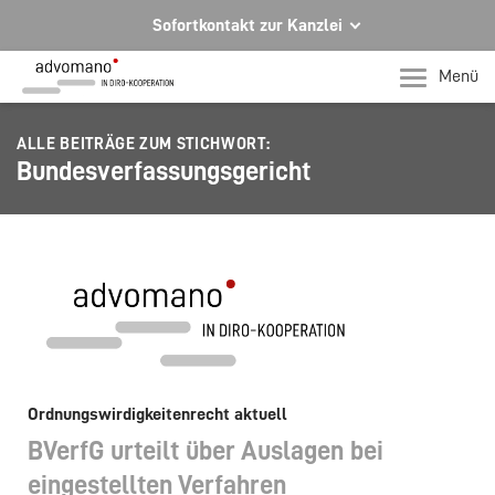
Sofortkontakt zur Kanzlei
Ihre Rechtsberatung in Hagen und Iserlohn
Menü
Ihr direkter Kontakt zu uns
ALLE BEITRÄGE ZUM STICHWORT:
Telefon Hagen
Bundesverfassungsgericht
+49 2331 91599-0
Telefon Iserlohn
T +49 2371 78971-0
Per E-Mail für Sie da.
mail@advomano.de
Ordnungswirdigkeitenrecht aktuell
BVerfG urteilt über Auslagen bei
eingestellten Verfahren