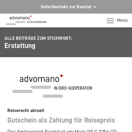
Sofortkontakt zur Kanzlei
Ihre Rechtsberatung in Hagen und Iserlohn
Menü
Ihr direkter Kontakt zu uns
ALLE BEITRÄGE ZUM STICHWORT:
Telefon Hagen
Erstattung
+49 2331 91599-0
Telefon Iserlohn
T +49 2371 78971-0
Per E-Mail für Sie da.
mail@advomano.de
Reiserecht aktuell
Gutschein als Zahlung für Reisepreis
Das Amtsgericht Frankfurt am Main (30 C 3256/17)