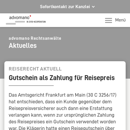
Sofortkontakt zur Kanzlei
Ihre Rechtsberatung in Hagen und Iserlohn
Menü
Ihr direkter Kontakt zu uns
Telefon Hagen
advomano Rechtsanwälte
Aktuelles
+49 2331 91599-0
Telefon Iserlohn
T +49 2371 78971-0
REISERECHT AKTUELL
Gutschein als Zahlung für Reisepreis
Per E-Mail für Sie da.
mail@advomano.de
Das Amtsgericht Frankfurt am Main (30 C 3256/17)
hat entschieden, dass ein Kunde gegenüber dem
Reisepreisversicherer auch dann eine Erstattung
verlangen kann, wenn zur ursprünglichen Zahlung
des Reisepreises ein Gutschein verwendet worden
war. Die Klägerin hatte einen Reisegutschein über