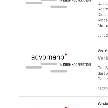
Das L
Koste
Diese
Kinde
Metho
30.10.
Sozial
Verk
Das S
darau
Gesun
23.12.
Versic