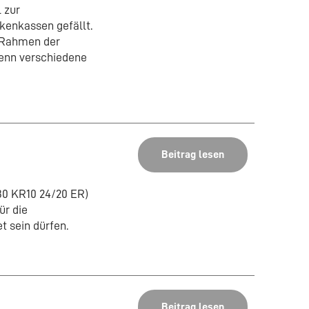
 zur
enkassen gefällt.
m Rahmen der
enn verschiedene
Beitrag lesen
30 KR10 24/20 ER)
ür die
t sein dürfen.
Beitrag lesen