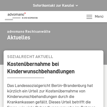
Sofortkontakt zur Kanzlei
Ihre Rechtsberatung in Hagen und Iserlohn
Menü
Ihr direkter Kontakt zu uns
Telefon Hagen
advomano Rechtsanwälte
Aktuelles
+49 2331 91599-0
Telefon Iserlohn
T +49 2371 78971-0
SOZIALRECHT AKTUELL
Kostenübernahme bei
Per E-Mail für Sie da.
Kinderwunschbehandlungen
mail@advomano.de
Das Landessozialgericht Berlin-Brandenburg hat
kürzlich ein Urteil zur Kostenübernahme von
Kinderwunschbehandlungen durch die
Krankenkassen gefällt. Dieses Urteil betrifft die