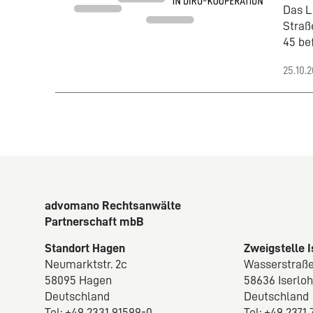
Das L
Straß
45 be
25.10.
advomano Rechtsanwälte
Partnerschaft mbB
Standort Hagen
Zweigstelle 
Neumarktstr. 2c
Wasserstraße
58095 Hagen
58636 Iserlo
Deutschland
Deutschland
Tel: +49 2331 91599-0
Tel: +49 2371