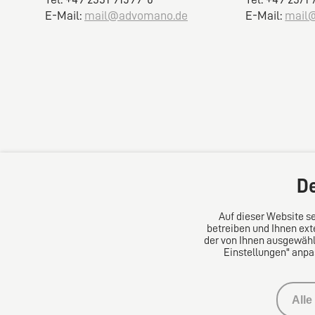
E-Mail:
mail@advomano.de
E-Mail:
mail
De
Auf dieser Website se
betreiben und Ihnen ext
der von Ihnen ausgewählt
Einstellungen" anpa
Alle