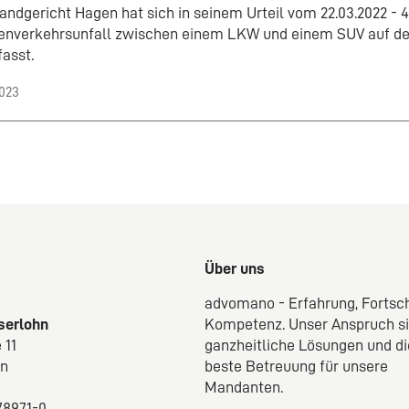
andgericht Hagen hat sich in seinem Urteil vom 22.03.2022 - 
enverkehrsunfall zwischen einem LKW und einem SUV auf d
fasst.
2023
Über uns
advomano - Erfahrung, Fortsch
Iserlohn
Kompetenz. Unser Anspruch s
 11
ganzheitliche Lösungen und di
hn
beste Betreuung für unsere
Mandanten.
 78971-0