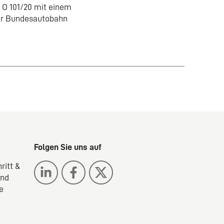
4 O 101/20 mit einem
er Bundesautobahn
Folgen Sie uns auf
ritt &
ind
e