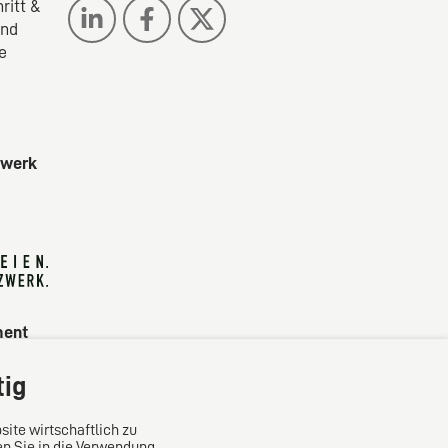
ritt &
ind
e
zwerk
ment
tig
site wirtschaftlich zu
en Sie in die Verwendung