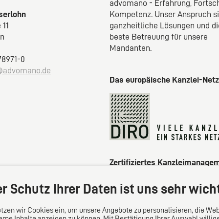
advomano - Erfahrung, Fortsch
Iserlohn
Kompetenz. Unser Anspruch s
 11
ganzheitliche Lösungen und di
hn
beste Betreuung für unsere
Mandanten.
 78971-0
@advomano.de
Das europäische Kanzlei-Net
Zertifiziertes Kanzleimanage
r Schutz Ihrer Daten ist uns sehr wich
tzen wir Cookies ein, um unsere Angebote zu personalisieren, die Web
erne Inhalte anzeigen zu können. Mit Bestätigung Ihrer Auswahl willig