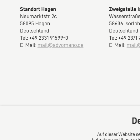
Standort Hagen
Zweigstelle 
Neumarktstr. 2c
Wasserstraße
58095 Hagen
58636 Iserlo
Deutschland
Deutschland
Tel: +49 2331 91599-0
Tel: +49 2371
E-Mail:
mail@advomano.de
E-Mail:
mail
De
Auf dieser Website se
betreiben und Ihnen ext