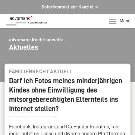
Sofortkontakt zur Kanzlei
Ihre Rechtsberatung in Hagen und Iserlohn
Menü
Ihr direkter Kontakt zu uns
Telefon Hagen
advomano Rechtsanwälte
Aktuelles
+49 2331 91599-0
Telefon Iserlohn
T +49 2371 78971-0
FAMILIENRECHT AKTUELL
Darf ich Fotos meines minderjährigen
Per E-Mail für Sie da.
Kindes ohne Einwilligung des
mail@advomano.de
mitsorgeberechtigten Elternteils ins
Internet stellen?
Facebook, Instagram und Co. – jeder kennt es, fast
jeder nutzt es. Diese und diverse andere Plattformen