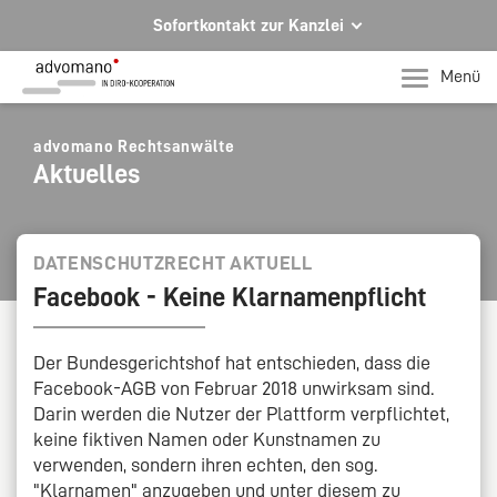
Sofortkontakt zur Kanzlei
Ihre Rechtsberatung in Hagen und Iserlohn
Menü
Ihr direkter Kontakt zu uns
Telefon Hagen
advomano Rechtsanwälte
Aktuelles
+49 2331 91599-0
Telefon Iserlohn
T +49 2371 78971-0
DATENSCHUTZRECHT AKTUELL
Facebook - Keine Klarnamenpflicht
Per E-Mail für Sie da.
mail@advomano.de
Der Bundesgerichtshof hat entschieden, dass die
Facebook-AGB von Februar 2018 unwirksam sind.
Darin werden die Nutzer der Plattform verpflichtet,
keine fiktiven Namen oder Kunstnamen zu
verwenden, sondern ihren echten, den sog.
"Klarnamen" anzugeben und unter diesem zu