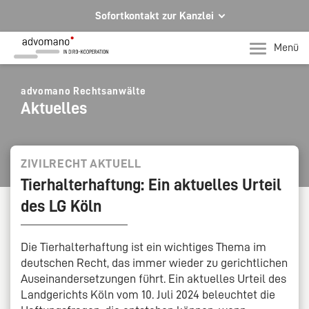
Sofortkontakt zur Kanzlei
Ihre Rechtsberatung in Hagen und Iserlohn
Menü
Ihr direkter Kontakt zu uns
Telefon Hagen
advomano Rechtsanwälte
Aktuelles
+49 2331 91599-0
Telefon Iserlohn
T +49 2371 78971-0
ZIVILRECHT AKTUELL
Tierhalterhaftung: Ein aktuelles Urteil
Per E-Mail für Sie da.
des LG Köln
mail@advomano.de
Die Tierhalterhaftung ist ein wichtiges Thema im
deutschen Recht, das immer wieder zu gerichtlichen
Auseinandersetzungen führt. Ein aktuelles Urteil des
Landgerichts Köln vom 10. Juli 2024 beleuchtet die