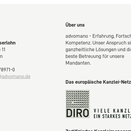
Über uns
advomano - Erfahrung, Fortsch
Iserlohn
Kompetenz. Unser Anspruch s
 11
ganzheitliche Lösungen und di
hn
beste Betreuung für unsere
Mandanten.
 78971-0
@advomano.de
Das europäische Kanzlei-Net