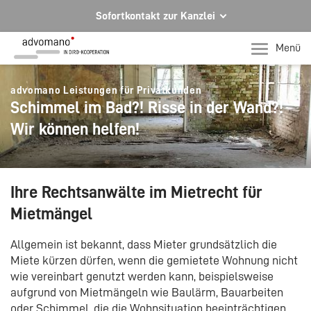
Sofortkontakt zur Kanzlei
Ihre Rechtsberatung in Hagen und Iserlohn
Menü
Ihr direkter Kontakt zu uns
advomano Leistungen für Privatkunden
Telefon Hagen
Schimmel im Bad?! Risse in der Wand?!
+49 2331 91599-0
Wir können helfen!
Telefon Iserlohn
T +49 2371 78971-0
Per E-Mail für Sie da.
Ihre Rechtsanwälte im Mietrecht für
mail@advomano.de
Mietmängel
Allgemein ist bekannt, dass Mieter grundsätzlich die
Miete kürzen dürfen, wenn die gemietete Wohnung nicht
wie vereinbart genutzt werden kann, beispielsweise
aufgrund von Mietmängeln wie Baulärm, Bauarbeiten
oder Schimmel, die die Wohnsituation beeinträchtigen.