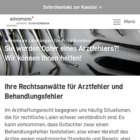
Sofortkontakt zur Kanzlei
Ihre Rechtsberatung in Hagen und Iserlohn
Menü
Ihr direkter Kontakt zu uns
advomano Leistungen für Privatkunden
Telefon Hagen
Sie wurden Opfer eines Arztfehlers?!
+49 2331 91599-0
Wir können Ihnen helfen!
Telefon Iserlohn
T +49 2371 78971-0
Per E-Mail für Sie da.
Ihre Rechtsanwälte für Arztfehler und
mail@advomano.de
Behandlungsfehler
Im Arzthaftungsrecht begegnen uns häufig Situationen,
die für rechtliche Laien schwer verständlich sind. Es
kann vorkommen, dass Gutachter zwar einen
Behandlungsfehler feststellen, also einen Verstoß des
Arztes gegen medizinische Standards und Regeln, aber