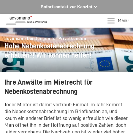
Sofortkontakt zur Kanzlei
Ihre Rechtsberatung in Hagen und Iserlohn
Menü
Ihr direkter Kontakt zu uns
advomano Leistungen für Privatkunden
Telefon Hagen
Hohe Nebenkostenabrechnung
+49 2331 91599-0
erhalten?! Wir können helfen!
Telefon Iserlohn
T +49 2371 78971-0
Per E-Mail für Sie da.
Ihre Anwälte im Mietrecht für
mail@advomano.de
Nebenkostenabrechnung
Jeder Mieter ist damit vertraut: Einmal im Jahr kommt
die Nebenkostenabrechnung im Briefkasten an, und
kaum ein anderer Brief ist so wenig erfreulich wie dieser.
Man öffnet ihn in der Hoffnung auf positive Zahlen, doch
leider vergebens. Die Nachzahlung ist wieder viel höher