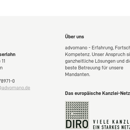
Über uns
advomano - Erfahrung, Fortsch
Iserlohn
Kompetenz. Unser Anspruch s
 11
ganzheitliche Lösungen und di
hn
beste Betreuung für unsere
Mandanten.
 78971-0
@advomano.de
Das europäische Kanzlei-Net