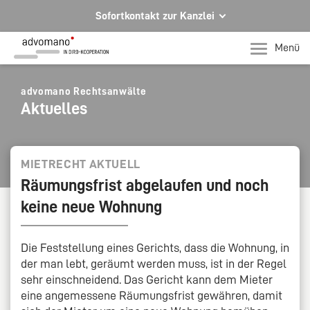
Sofortkontakt zur Kanzlei
Ihre Rechtsberatung in Hagen und Iserlohn
Menü
Ihr direkter Kontakt zu uns
Telefon Hagen
advomano Rechtsanwälte
Aktuelles
+49 2331 91599-0
Telefon Iserlohn
T +49 2371 78971-0
MIETRECHT AKTUELL
Räumungsfrist abgelaufen und noch
Per E-Mail für Sie da.
keine neue Wohnung
mail@advomano.de
Die Feststellung eines Gerichts, dass die Wohnung, in
der man lebt, geräumt werden muss, ist in der Regel
sehr einschneidend. Das Gericht kann dem Mieter
eine angemessene Räumungsfrist gewähren, damit